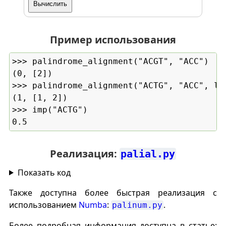
Вычислить
Пример использования
>>> palindrome_alignment("ACGT", "ACC")

(0, [2])

>>> palindrome_alignment("ACTG", "ACC", loo
(1, [1, 2])

>>> imp("ACTG")

Реализация:
palial.py
Показать код
Также доступна более быстрая реализация с
использованием
Numba
:
.
palinum.py
Более подробная информация доступна в статье: