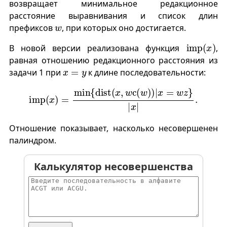
возвращает минимальное редакционное
расстояние выравнивания и список длин
w
префиксов
, при которых оно достигается.
imp
(
x
)
В новой версии реализована функция
,
равная отношению редакционного расстояния из
x
=
y
задачи 1 при
к длине последовательности:
imp
(
x
)
=
min
{
dist
(
x
,
w
c
(
w
)
)
|
x
=
w
z
}
|
x
|
.
Отношение показывает, насколько несовершенен
палиндром.
Калькулятор несовершенства