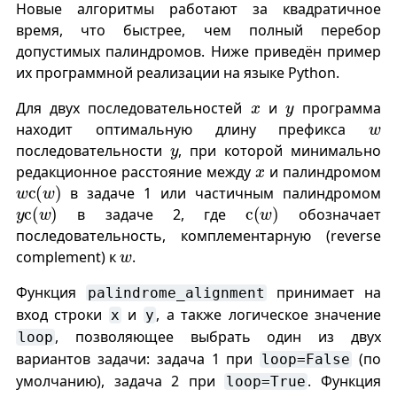
Новые алгоритмы работают за квадратичное
время, что быстрее, чем полный перебор
допустимых палиндромов. Ниже приведён пример
их программной реализации на языке Python.
x
y
Для двух последовательностей
и
программа
w
находит оптимальную длину префикса
y
последовательности
, при которой минимально
x
редакционное расстояние между
и палиндромом
w
c
(
w
)
в задаче 1 или частичным палиндромом
y
c
(
w
)
c
(
w
)
в задаче 2, где
обозначает
последовательность, комплементарную (reverse
w
complement) к
.
Функция
принимает на
palindrome_alignment
вход строки
и
, а также логическое значение
x
y
, позволяющее выбрать один из двух
loop
вариантов задачи: задача 1 при
(по
loop=False
умолчанию), задача 2 при
. Функция
loop=True