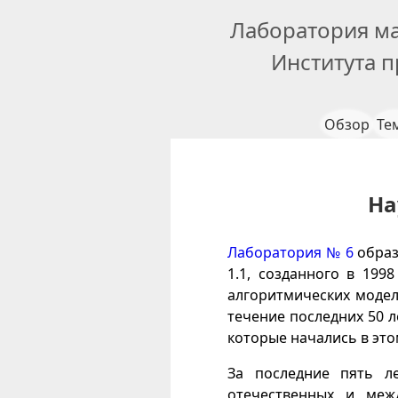
Лаборатория м
Института 
Обзор
Те
На
Лаборатория № 6
обра
1.1, созданного в 199
алгоритмических модел
течение последних 50 л
которые начались в этом
За последние пять 
отечественных и меж