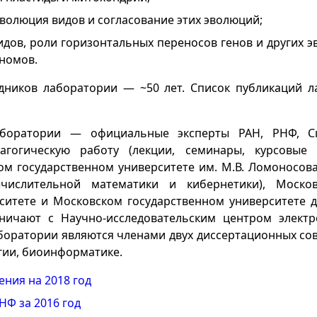
эволюция видов и согласование этих эволюций;
дов, роли горизонтальных переносов генов и других 
номов.
дников лаборатории — ~50 лет. Список публикаций л
аборатории — официальные эксперты РАН, РНФ, Ск
дагогическую работу (лекции, семинары, курсовые
ом государственном университете им. М.В. Ломоносова
числительной математики и кибернетики), Москов
ситете и Московском государственном университете д
ничают с Научно-исследовательским центром элект
аборатории являются членами двух диссертационных со
ии, биоинформатике.
ния на 2018 год
НФ за 2016 год