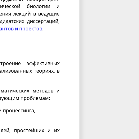
тической биологии и
ения лекций в ведущие
идатских диссертаций,
антов и проектов
.
троение эффективных
ализованных теориях, в
ематических методов и
едующим проблемам:
и процессинга,
слей, простейших и их