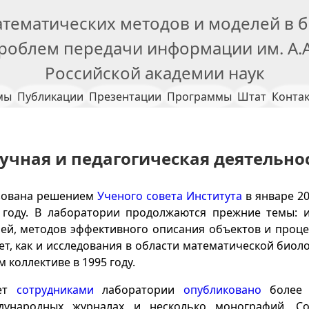
атематических методов и моделей в 
проблем передачи информации им. А.А
Российской академии наук
мы
Публикации
Презентации
Программы
Штат
Конта
учная и педагогическая деятельно
зована решением
Ученого совета Института
в январе 20
8 году. В лаборатории продолжаются прежние темы: 
ей, методов эффективного описания объектов и процес
ет, как и исследования в области математической био
 коллективе в 1995 году.
лет
сотрудниками
лаборатории
опубликовано
более 
дународных журналах и несколько монографий. Со