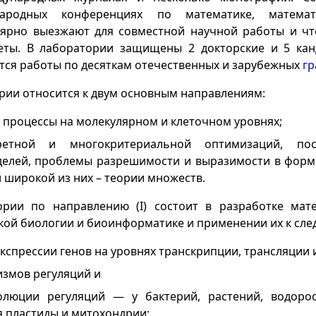
ародных конференциях по математике, матема
лярно выезжают для совместной научной работы и чт
еты. В лаборатории защищены 2 докторские и 5 канд
ся работы по десяткам отечественных и зарубежных
гр
рии относится к двум основным направлениям:
процессы на молекулярном и клеточном уровнях;
ретной и многокритериальной оптимизаций, пос
делей, проблемы разрешимости и выразимости в форм
й широкой из них – теории множеств.
ории по направлению (I) состоит в разработке мат
кой биологии и биоинформатике и применении их к сл
экспрессии генов на уровнях транскрипции, трансляции 
змов регуляций и
олюции регуляций — у бактерий, растений, водоро
я пластиды и митохондрии;