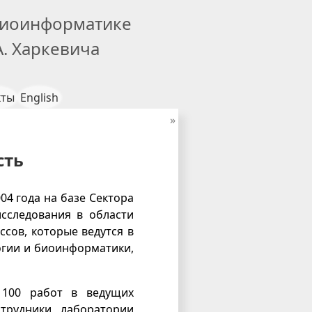
биоинформатике
. Харкевича
кты
English
сть
04 года на базе Сектора
исследования в области
сов, которые ведутся в
логии и биоинформатики,
100 работ в ведущих
трудники лаборатории