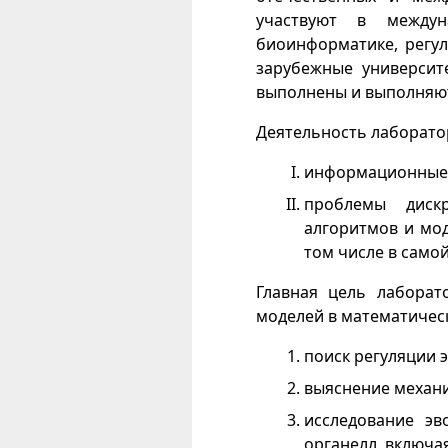
участвуют в междун
биоинформатике, регу
зарубежные университ
выполнены и выполняют
Деятельность лаборато
информационные 
проблемы диск
алгоритмов и мо
том числе в само
Главная цель лаборат
моделей в математичес
поиск регуляции 
выяснение механи
исследование эв
органелл, включа