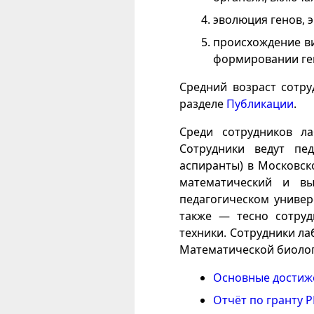
эволюция генов, 
происхождение ви
формировании ге
Средний возраст сотру
разделе
Публикации
.
Среди сотрудников л
Сотрудники ведут пе
аспиранты) в Московск
математический и вы
педагогическом универ
также — тесно сотруд
техники. Сотрудники л
Математической биолог
Основные достиже
Отчёт по гранту Р