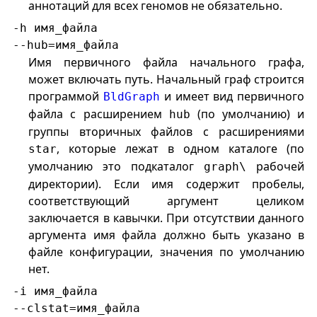
аннотаций для всех геномов не обязательно.
-h имя_файла
--hub=имя_файла
Имя первичного файла начального графа,
может включать путь. Начальный граф строится
программой
и имеет вид первичного
BldGraph
файла с расширением
(по умолчанию) и
hub
группы вторичных файлов с расширениями
, которые лежат в одном каталоге (по
star
умолчанию это подкаталог
рабочей
graph\
директории). Если имя содержит пробелы,
соответствующий аргумент целиком
заключается в кавычки. При отсутствии данного
аргумента имя файла должно быть указано в
файле конфигурации, значения по умолчанию
нет.
-i имя_файла
--clstat=имя_файла