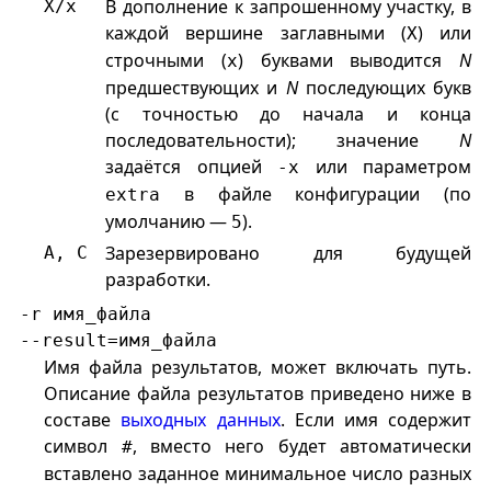
В дополнение к запрошенному участку, в
X
/
x
каждой вершине заглавными (
) или
X
строчными (
) буквами выводится
N
x
предшествующих и
N
последующих букв
(с точностью до начала и конца
последовательности); значение
N
задаётся опцией
или параметром
-x
в файле конфигурации (по
extra
умолчанию —
).
5
Зарезервировано для будущей
A
,
C
разработки.
-r имя_файла
--result=имя_файла
Имя файла результатов, может включать путь.
Описание файла результатов приведено ниже в
составе
выходных данных
. Если имя содержит
символ
, вместо него будет автоматически
#
вставлено заданное минимальное число разных