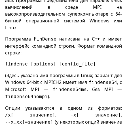
ВКЭ
. Программа предназначена для параллельных
вычислений в среде MPI на
высокопроизводительном суперкомпьютере с 64-
битной операционной системой Windows или
Linux.
Программа
написана на С++ и имеет
FinDense
интерфейс командной строки. Формат командной
строки:
findense [options] [config_file]
(Здесь указано имя программы в Linux; вариант для
Windows 64-bit c MPICH2 имеет имя
, с
findense64
Microsoft MPI —
, без MPI —
findense64ms
).
findense64nompi
Опции указываются в одном из форматов:
,
,
/x[ значение]
-x[ значение]
(у некоторых опций значение
--x…xx[=значение]