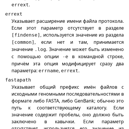
.
errext
errext
Указывает расширение имени файла протокола.
Если этот параметр отсутствует в разделе
, используется значение из раздела
[findense]
, если нет и там, принимается
[common]
значение
. Значение может быть изменено
.log
с помощью опции
в командной строке,
-e
причём эта опция модифицирует сразу два
параметра:
,
.
errname
errext
fastapath
Указывает общий префикс имён файлов с
исходными геномными последовательностями в
формате либо FASTA, либо GenBank; обычно это
путь к соответствующему каталогу. Если
значение содержит пробелы, оно должно быть
заключено в кавычки. Если параметр
отсутствует, используется его значение из