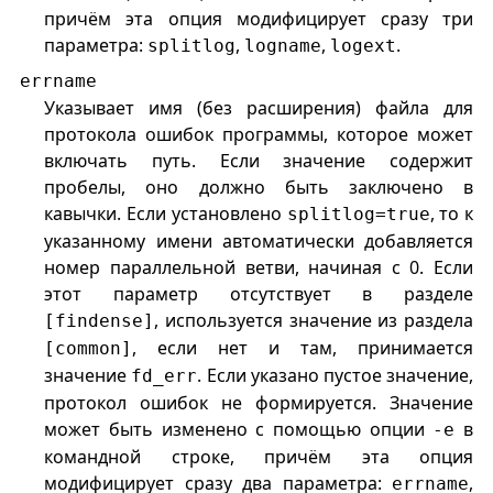
причём эта опция модифицирует сразу три
параметра:
,
,
.
splitlog
logname
logext
errname
Указывает имя (без расширения) файла для
протокола ошибок программы, которое может
включать путь. Если значение содержит
пробелы, оно должно быть заключено в
кавычки. Если установлено
, то к
splitlog=true
указанному имени автоматически добавляется
номер параллельной ветви, начиная с 0. Если
этот параметр отсутствует в разделе
, используется значение из раздела
[findense]
, если нет и там, принимается
[common]
значение
. Если указано пустое значение,
fd_err
протокол ошибок не формируется. Значение
может быть изменено с помощью опции
в
-e
командной строке, причём эта опция
модифицирует сразу два параметра:
,
errname