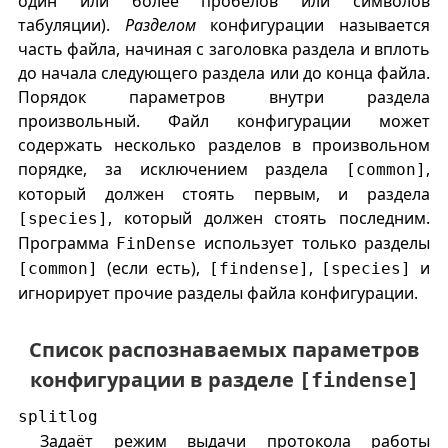
один или более пробелов или символов
табуляции).
Разделом
конфигурации называется
часть файла, начиная с заголовка раздела и вплоть
до начала следующего раздела или до конца файла.
Порядок параметров внутри раздела
произвольный. Файл конфигурации может
содержать несколько разделов в произвольном
порядке, за исключением раздела
,
[common]
который должен стоять первым, и раздела
, который должен стоять последним.
[species]
Программа
использует только разделы
FinDense
(если есть),
,
и
[common]
[findense]
[species]
игнорирует прочие разделы файла конфигурации.
Список распознаваемых параметров
конфигурации в разделе
[findense]
splitlog
Задаёт режим выдачи протокола работы