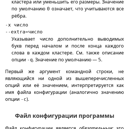
кластера или уменьшить его размеры. Значение
по умолчанию
означает, что учитываются все
0
рёбра.
-x число
--extra=число
Указывает число дополнительно выводимых
букв перед началом и после конца каждого
слова в каждом кластере. См. также описание
опции
. Значение по умолчанию —
.
-q
5
Первый же аргумент командной строки, не
являющийся ни одной из вышеперечисленных
опций или её значением, интерпретируется как
имя файла конфигурации (аналогично значению
опции
).
-c
Файл конфигурации программы
Файл конфигурации является
обязательным
; это