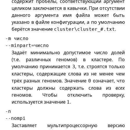
содержит пробелы, соответствующий аргумент
целиком заключается в кавычки. При отсутствии
данного аргумента имя файла может быть
указано в файле конфигурации, а по умолчанию
берётся значение
.
cluster\cluster_#.txt
-m число
--minpart=число
Задаёт минимально допустимое число долей
(т.е. различных геномов) в кластере. По
умолчанию принимается
, т.е. строятся только
3
кластеры, содержащие слова из не менее чем
трёх разных геномов. Значение
означает, что
0
кластеры должны содержать слова из
всех
геномов. Чтобы отключить проверку,
используется значение
.
1
-n
--nompi
Заставляет мультипроцессорную версию