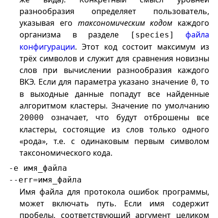
разнообразия определяет пользователь,
указывая его
таксономическим кодом
каждого
организма в разделе
файла
[species]
конфигурации
. Этот код состоит максимум из
трёх символов и служит для сравнения новизны
слов при вычислении разнообразия каждого
ВКЭ. Если для параметра указано значение
, то
0
в выходные данные попадут все найденные
алгоритмом кластеры. Значение по умолчанию
означает, что будут отброшены все
20000
кластеры, состоящие из слов только одного
«рода», т.е. с одинаковым первым символом
таксономического кода.
-e имя_файла
--err=имя_файла
Имя файла для протокола ошибок программы,
может включать путь. Если имя содержит
пробелы, соответствующий аргумент целиком