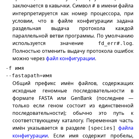
заключается в кавычки. Символ
в имени файла
#
интерпретируется как номер процессора, при
условии, что в файле конфигурации задана
раздельная выдача протокола каждой
параллельной ветви программы. По умолчанию
используется значение
.
fd_err#.log
Полностью отменить выдачу протокола ошибок
можно через
файл конфигурации
.
-f имя
--fastapath=имя
Общий префикс имён файлов, содержащих
исходные геномные последовательности в
формате FASTA или GenBank (последнее —
только если геном состоит из единственной
последовательности); обычно это путь к
соответствующему каталогу. Переменная часть
имён указывается в разделе
файла
[species]
конфигурации
. Если имя содержит пробелы,