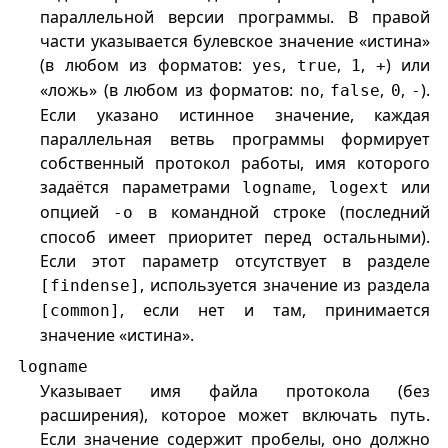
параллельной версии программы. В правой
части указывается булевское значение «истина»
(в любом из форматов:
,
,
,
) или
yes
true
1
+
«ложь» (в любом из форматов:
,
,
,
).
no
false
0
-
Если указано истинное значение, каждая
параллельная ветвь программы формирует
собственный протокол работы, имя которого
задаётся параметрами
,
или
logname
logext
опцией
в командной строке (последний
-o
способ имеет приоритет перед остальными).
Если этот параметр отсутствует в разделе
, используется значение из раздела
[findense]
, если нет и там, принимается
[common]
значение «истина».
logname
Указывает имя файла протокола (без
расширения), которое может включать путь.
Если значение содержит пробелы, оно должно