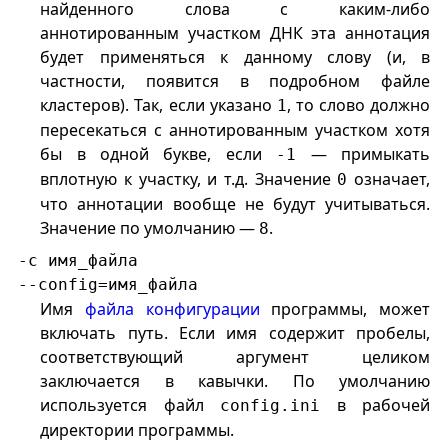
найденного слова с каким-либо
аннотированным участком ДНК эта аннотация
будет применяться к данному слову (и, в
частности, появится в подробном файле
кластеров). Так, если указано
, то слово должно
1
пересекаться с аннотированным участком хотя
бы в одной букве, если
— примыкать
-1
вплотную к участку, и т.д. Значение
означает,
0
что аннотации вообще не будут учитываться.
Значение по умолчанию —
.
8
-с имя_файла
--config=имя_файла
Имя
файла конфигурации
программы, может
включать путь. Если имя содержит пробелы,
соответствующий аргумент целиком
заключается в кавычки. По умолчанию
используется файл
в рабочей
config.ini
директории программы.