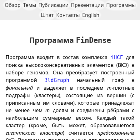
Обзор
Темы
Публикации
Презентации
Программы
Штат
Контакты
English
Программа
FinDense
Программа входит в состав комплекса
для
iHCE
поиска высококонсервативных элементов (ВКЭ) в
наборе геномов. Она преобразует построенный
программой
начальный граф в
BldGraph
финальный
и выделяет в последнем
m
-плотные
подграфы (кластеры), состоящие из вершин (с
приписанным им словами), которые принадлежат
не менее чем
m
долям и соединены рёбрами с
наибольшим суммарным весом. Каждый такой
кластер (кроме, быть может, образовавшегося
гигантского кластера
) считается
предсказанным