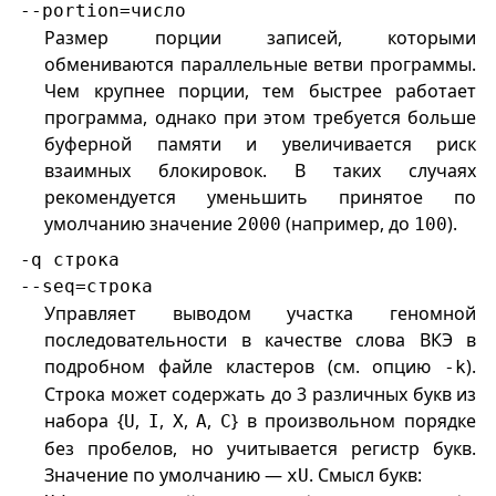
--portion=число
Размер порции записей, которыми
обмениваются параллельные ветви программы.
Чем крупнее порции, тем быстрее работает
программа, однако при этом требуется больше
буферной памяти и увеличивается риск
взаимных блокировок. В таких случаях
рекомендуется уменьшить принятое по
умолчанию значение
(например, до
).
2000
100
-q строка
--seq=строка
Управляет выводом участка геномной
последовательности в качестве слова ВКЭ в
подробном файле кластеров (см. опцию
).
-k
Строка может содержать до 3 различных букв из
набора {
,
,
,
,
} в произвольном порядке
U
I
X
A
C
без пробелов, но учитывается регистр букв.
Значение по умолчанию —
. Смысл букв:
xU