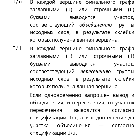
В каждой вершине финального графа
U
/
u
заглавными (
) или строчными (
)
U
u
буквами выводится участок,
соответствующий
объединению
группы
исходных слов, в результате склейки
которых получена данная вершина.
В каждой вершине финального графа
I
/
i
заглавными (
) или строчными (
)
I
i
буквами выводится участок,
соответствующий
пересечению
группы
исходных слов, в результате склейки
которых получена данная вершина.
Если одновременно запрошен вывод и
объединения, и пересечения, то участок
пересечения выводится согласно
спецификации
/
, а его дополнение до
I
i
участка объединения — согласно
спецификации
/
.
U
u